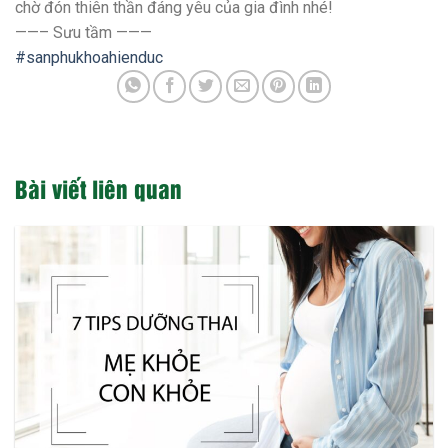
chờ đón thiên thần đáng yêu của gia đình nhé!
——– Sưu tầm ———
#sanphukhoahienduc
Bài viết liên quan