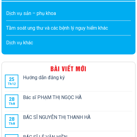
Dịch vụ sản – phụ khoa
Tầm soát ung thư và các bệnh lý nguy hiểm khác
Dịch vụ khác
BÀI VIẾT MỚI
Hướng dẫn đăng ký
25
Th12
Bác sĩ PHẠM THỊ NGỌC HÀ
28
Th8
BÁC SĨ NGUYỄN THỊ THANH HÀ
28
Th8