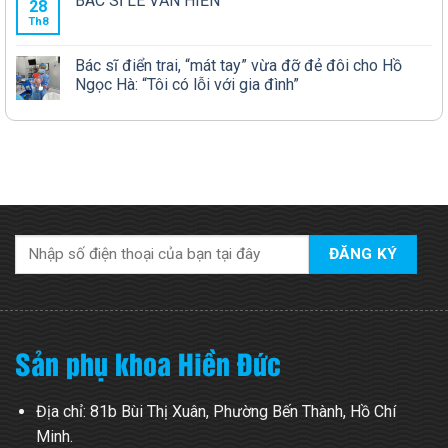
BÁC SĨ LÊ VĂN HIỀN
28
Th8
Bác sĩ điển trai, “mát tay” vừa đỡ đẻ đôi cho Hồ
Ngọc Hà: “Tôi có lỗi với gia đình”
Sản phụ khoa Hiền Đức
Địa chỉ: 81b Bùi Thị Xuân, Phường Bến Thành, Hồ Chí
Minh.