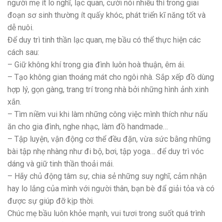
người mẹ ít lo nghĩ, lạc quan, cười nói nhiều thì trong giai
đoạn sơ sinh thường ít quấy khóc, phát triển kĩ năng tốt và
dễ nuôi.
Để duy trì tinh thần lạc quan, mẹ bầu có thể thực hiện các
cách sau:
– Giữ không khí trong gia đình luôn hoà thuận, êm ái.
– Tạo không gian thoáng mát cho ngôi nhà. Sắp xếp đồ dùng
hợp lý, gọn gàng, trang trí trong nhà bởi những hình ảnh xinh
xắn.
– Tìm niềm vui khi làm những công việc mình thích như nấu
ăn cho gia đình, nghe nhạc, làm đồ handmade…
– Tập luyện, vận động cơ thể đều đặn, vừa sức bằng những
bài tập nhẹ nhàng như đi bộ, bơi, tập yoga… để duy trì vóc
dáng và giữ tinh thần thoải mái.
– Hãy chủ động tâm sự, chia sẻ những suy nghĩ, cảm nhận
hay lo lắng của mình với người thân, bạn bè đẩ giải tỏa và có
được sự giúp đỡ kịp thời.
Chúc mẹ bầu luôn khỏe mạnh, vui tươi trong suốt quá trình