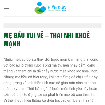
Skip
to
content
MẸ BẦU VUI VẺ – THAI NHI KHOẺ
MẠNH
Nhiều mẹ bầu do sự thay đổi hoóc môn khi mang thai cộng
với các âu lo trong cuộc sống mà trở nên nhạy cảm, căng
thẳng và thậm chí là dễ chảy nước mắt, khóc lóc nhiều hơn.
Nhưng mẹ bầu có biết rằng, khi cơ thể mẹ dễ chịu, tràn đầy
năng lượng và tinh thần tích cực sẽ giúp sản sinh ra hoóc
môn oxytocin. Thật bất ngờ là hoóc môn tình yêu này hoàn
toàn có thể tác động tới sự phát triển não bộ của thai nhi.
Vì thế, theo nhiều thống kê điều tra, các em bé sinh ra từ