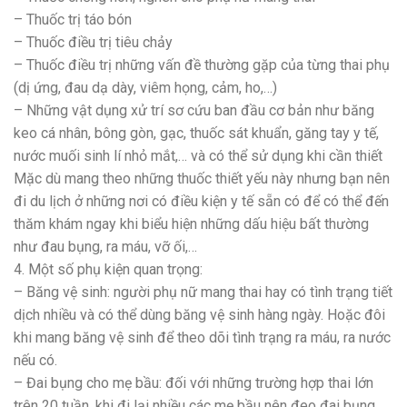
– Thuốc trị táo bón
– Thuốc điều trị tiêu chảy
– Thuốc điều trị những vấn đề thường gặp của từng thai phụ
(dị ứng, đau dạ dày, viêm họng, cảm, ho,…)
– Những vật dụng xử trí sơ cứu ban đầu cơ bản như băng
keo cá nhân, bông gòn, gạc, thuốc sát khuẩn, găng tay y tế,
nước muối sinh lí nhỏ mắt,… và có thể sử dụng khi cần thiết
Mặc dù mang theo những thuốc thiết yếu này nhưng bạn nên
đi du lịch ở những nơi có điều kiện y tế sẵn có để có thể đến
thăm khám ngay khi biểu hiện những dấu hiệu bất thường
như đau bụng, ra máu, vỡ ối,…
4. Một số phụ kiện quan trọng:
– Băng vệ sinh: người phụ nữ mang thai hay có tình trạng tiết
dịch nhiều và có thể dùng băng vệ sinh hàng ngày. Hoặc đôi
khi mang băng vệ sinh để theo dõi tình trạng ra máu, ra nước
nếu có.
– Đai bụng cho mẹ bầu: đối với những trường hợp thai lớn
trên 20 tuần, khi đi lại nhiều các mẹ bầu nên đeo đai bụng