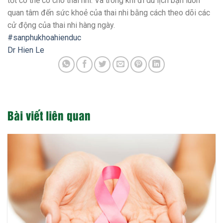
tốt có thể có cho thai nhi. Và trong khi đi du lịch bạn luôn
quan tâm đến sức khoẻ của thai nhi bằng cách theo dõi các
cử động của thai nhi hàng ngày.
#sanphukhoahienduc
Dr Hien Le
Bài viết liên quan