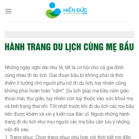
Skip
to
content
HÀNH TRANG DU LỊCH CÙNG MẸ BẦU
Những ngày nghỉ dài như lễ, tết là cơ hội cho cả gia đình
cùng nhau đi du lịch. Giai đoạn bầu bí không phải là thời
điểm lí tưởng cho người phụ nữ đi du lịch, tuy nhiên cũng
không phải hoàn toàn “cấm”. Du lịch giúp mẹ bầu cảm giác
thoải mái, thư giãn, tuy nhiên còn tuỳ thuộc vào sức khoẻ mẹ
và tình trạng thai nhi. Tốt nhất trước khi đi du lịch các mẹ bầu
nên được khám và xin ý kiến của Bác sĩ. Ngoài những hành
trang đi du lịch như mọi người các mẹ bầu cần lưu ý những
vấn đề sau:
1. Trang phục: Chọn trang phục phù hợp với thời tiết nơi đến,