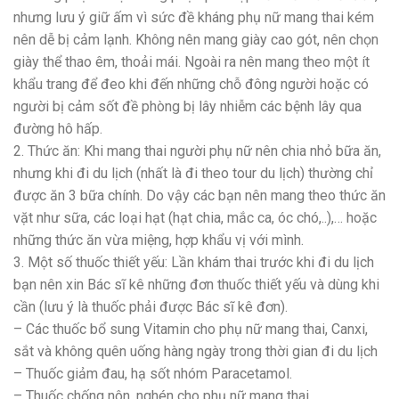
nhưng lưu ý giữ ấm vì sức đề kháng phụ nữ mang thai kém
nên dễ bị cảm lạnh. Không nên mang giày cao gót, nên chọn
giày thể thao êm, thoải mái. Ngoài ra nên mang theo một ít
khẩu trang để đeo khi đến những chỗ đông người hoặc có
người bị cảm sốt đề phòng bị lây nhiễm các bệnh lây qua
đường hô hấp.
2. Thức ăn: Khi mang thai người phụ nữ nên chia nhỏ bữa ăn,
nhưng khi đi du lịch (nhất là đi theo tour du lịch) thường chỉ
được ăn 3 bữa chính. Do vậy các bạn nên mang theo thức ăn
vặt như sữa, các loại hạt (hạt chia, mắc ca, óc chó,..),… hoặc
những thức ăn vừa miệng, hợp khẩu vị với mình.
3. Một số thuốc thiết yếu: Lần khám thai trước khi đi du lịch
bạn nên xin Bác sĩ kê những đơn thuốc thiết yếu và dùng khi
cần (lưu ý là thuốc phải được Bác sĩ kê đơn).
– Các thuốc bổ sung Vitamin cho phụ nữ mang thai, Canxi,
sắt và không quên uống hàng ngày trong thời gian đi du lịch
– Thuốc giảm đau, hạ sốt nhóm Paracetamol.
– Thuốc chống nôn, nghén cho phụ nữ mang thai